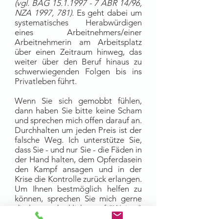
(vgl. BAG
15.1.1997 - 7
ABR 14/96,
NZA 1997, 781)
. Es geht dabei um
systematisches Herabwürdigen
eines Arbeitnehmers/einer
Arbeitnehmerin am Arbeitsplatz
über einen Zeitraum hinweg, das
weiter über den Beruf hinaus zu
schwerwiegenden Folgen bis ins
Privatleben führt.
Wenn Sie sich gemobbt fühlen,
dann haben Sie bitte keine Scham
und sprechen mich offen darauf an.
Durchhalten um jeden Preis ist der
falsche Weg. Ich unterstütze Sie,
dass Sie - und nur Sie - die Fäden in
der Hand halten, dem Opferdasein
den Kampf ansagen und in der
Krise die Kontrolle zurück erlangen.
Um Ihnen bestmöglich helfen zu
können, sprechen Sie mich gerne
direkt an oder klicken auf "Weiter"
und übersenden mir das