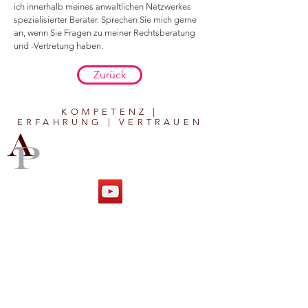
ich innerhalb meines anwaltlichen Netzwerkes
spezialisierter Berater. Sprechen Sie mich gerne
an, wenn Sie Fragen zu meiner Rechtsberatung
und -Vertretung haben.
Zurück
KOMPETENZ
|
ERFAHRUNG
|
VERTRAUEN
IMPRESSUM
|
DATENSCHUTZ
©
2016-2026
ARNT PISOT | RECHTSANWALT